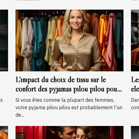
L'impact du choix de tissu sur le
Le
confort des pyjamas pilou pilou pour
él
femmes
mo
es
Si vous êtes comme la plupart des femmes,
Dan
votre pyjama pilou pilou est probablement l’un
com
de...