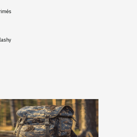
rimés
flashy