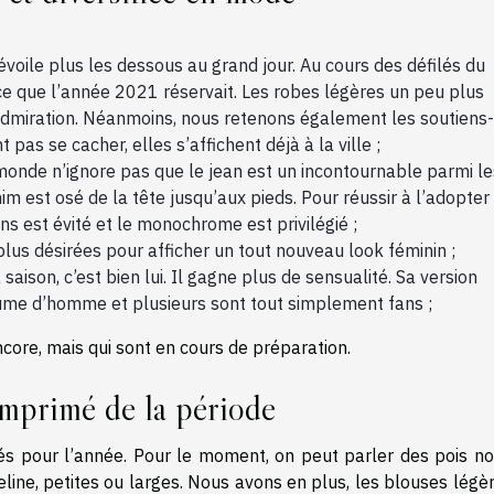
dévoile plus les dessous au grand jour. Au cours des défilés du
ce que l’année 2021 réservait. Les robes légères un peu plus
 admiration. Néanmoins, nous retenons également les soutiens-
t pas se cacher, elles s’affichent déjà à la ville ;
 monde n’ignore pas que le jean est un incontournable parmi le
nim est osé de la tête jusqu’aux pieds. Pour réussir à l’adopter
ns est évité et le monochrome est privilégié ;
lus désirées pour afficher un tout nouveau look féminin ;
aison, c’est bien lui. Il gagne plus de sensualité. Sa version
me d’homme et plusieurs sont tout simplement fans ;
core, mais qui sont en cours de préparation.
imprimé de la période
imés pour l’année. Pour le moment, on peut parler des pois no
eline, petites ou larges. Nous avons en plus, les blouses légè