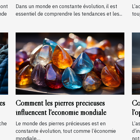
lo
sont
Dans un monde en constante évolution, il est
L’a
nde
essentiel de comprendre les tendances et les...
tou
es
Comment les pierres précieuses
Co
influencent l'économie mondiale
l'o
ch
iche
Le monde des pierres précieuses est en
L’a
constante évolution, tout comme l’économie
d’i
mondiale....
notr