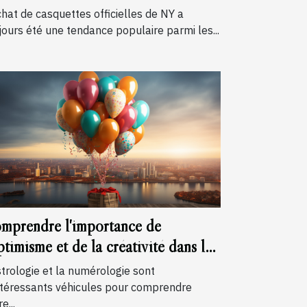
cale
chat de casquettes officielles de NY a
jours été une tendance populaire parmi les...
mprendre l'importance de
ptimisme et de la créativité dans le
iffre du chemin de vie 3
strologie et la numérologie sont
ntéressants véhicules pour comprendre
e...