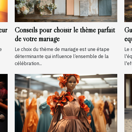
eur
Conseils pour choisir le thème parfait
Gu
de votre mariage
éq
e
Le choix du thème de mariage est une étape
Le 
déterminante qui influence l’ensemble de la
l'é
célébration...
l'ef