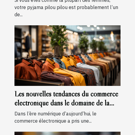
Si vous êtes comme la plupart des femmes,
votre pyjama pilou pilou est probablement l’un
de...
Les nouvelles tendances du commerce
électronique dans le domaine de la
mode masculine
Dans l’ère numérique d’aujourd’hui, le
commerce électronique a pris une...