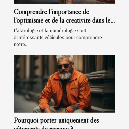
Comprendre l'importance de
l'optimisme et de la créativité dans le
chiffre du chemin de vie 3
L’astrologie et la numérologie sont
d’intéressants véhicules pour comprendre
notre...
Pourquoi porter uniquement des
vêtements de marque ?